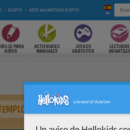
S
EGIPTO
ARTE del ANTIGUO EGIPTO
IBUJO PARA
ACTIVIDADES
JUEGOS
LECTURAS
NIÑOS
MANUALES
GRATUITOS
INFANTILE
TEMPLO DE ABU SIMBEL EGIPTO