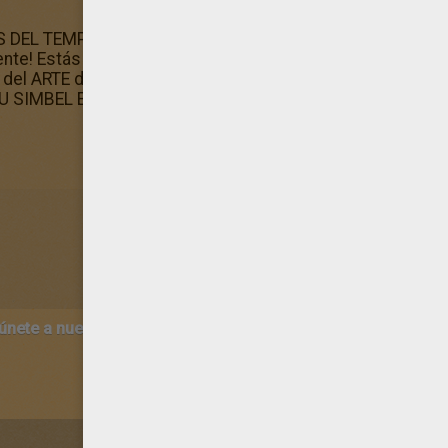
S DEL TEMPLO DE ABU SIMBEL Egipto con mucho cuidado si
ente! Estás a punto de pintar uno de los más hermosos dib
del ARTE del ANTIGUO EGIPTO para colorear! Hellokids de
IMBEL Egipto a los fans de dibujos para pintar!
 únete a nuestro canal de vídeos para niños en Youtube:
http:/