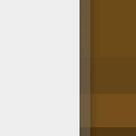
n rebasar los límites del
ujos para pintar de Hellokids.
dica este dibujo de
/bit.ly/20IQovi