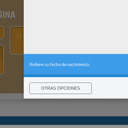
GINA
:
support@hellokids.com
|
Conditions
|
Cookies
|
La configuració