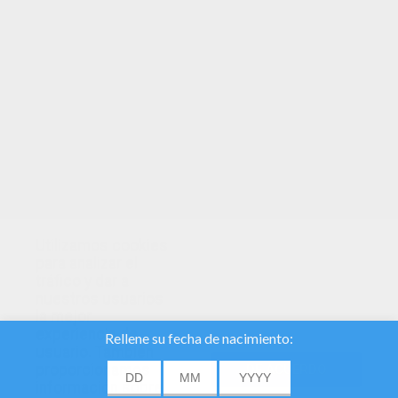
TUS PUNTOS
Utilizamos cookies
para analizar el
tráfico y dar a
nuestros usuarios
la mejor
experiencia de
usuario. También
proporcionamos
DE ACUERDO
información sobre