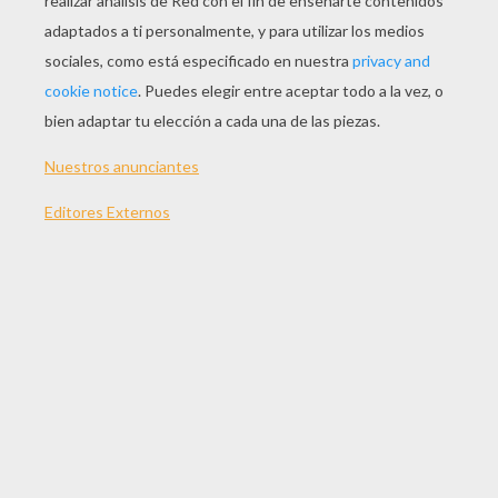
JUGAR
Te gusta jugar al espia¿? Yodibujo te propone vestir a
una muñeca con un look de espia. Puedes escoger el
vestido que más te gusta, así como escoger el
vestido y los complementos con este juego de vestir
de espia. Para esto, selecciona el vestido con el ratón
y dezlizalo en la muñeca que aparece en la pantalla del
juego de vestir ESPIA. ¡Disfrútalo!