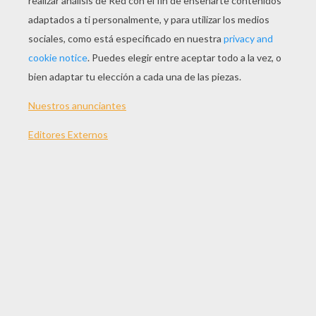
JUGAR
Te gusta HALLOWEEN¿? Yodibujo te propone vestir a
una muñeca con un look de Halloween terrorifico.
Puedes escoger el vestido de Halloween que más te
asusta, así como escoger el peinado y los
complementos con este juego de vestir para
Halloween. Para esto, selecciona el vestido
Halloween con el ratón y dezlizalo en la muñeca que
aparece en la pantalla del juego de vestir para
Halloween. ¡Disfrútalo!