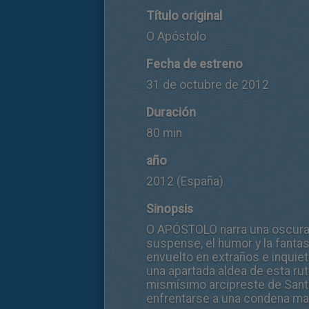
Título original
O Apóstolo
Fecha de estreno
31 de octubre de 2012
Duración
80 min
año
2012 (España)
Sinopsis
O APÓSTOLO narra una oscura h
suspense, el humor y la fantasí
envuelto en extraños e inquie
una apartada aldea de esta rut
mismísimo arcipreste de Santia
enfrentarse a una condena ma