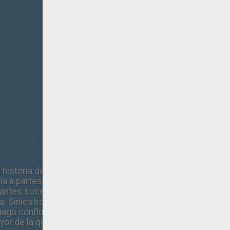
istoria de misterio ambientada en el Camino de Santiago
a a partes iguales. El protagonista, un preso recién fugado
tantes sucesos al intentar recuperar un botín que había s
a. Siniestros ancianos, extrañas desapariciones, un peculi
go confluyen en una trama aderezada de misterio e intriga
yor de la que había conseguido escapar.