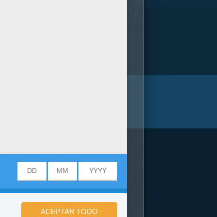
/bit.ly/20IQovi