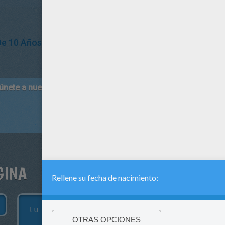
De 10 Años
 únete a nuestro canal de vídeos para niños en Youtube:
http:/
GINA