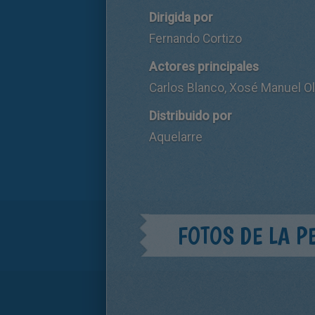
Dirigida por
Fernando Cortizo
Actores principales
Carlos Blanco, Xosé Manuel Olv
Distribuido por
Aquelarre
FOTOS DE LA P