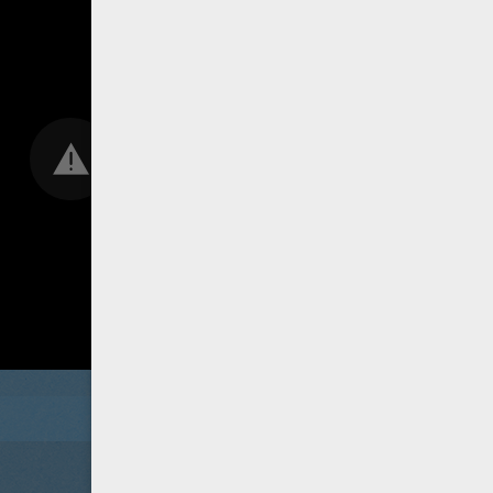
Trailer
Teaser
Making Of