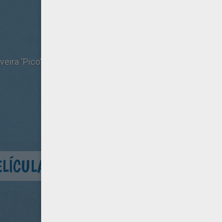
eira 'Pico', Paul Naschy, Jorge Sanz
ELÍCULA