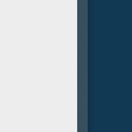
 en la que se mezcla el
 de la cárcel, se verá
ido escondido años atrás en
ar sacerdote, y hasta el
 que llevará al protagonista a