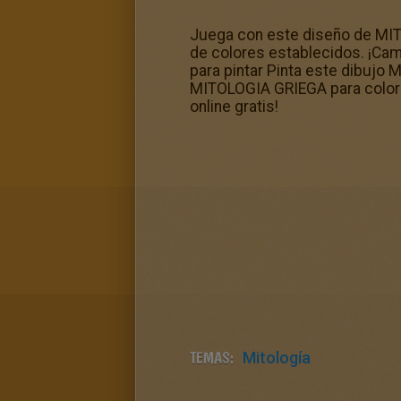
Juega con este diseño de MIT
de colores establecidos. ¡Cam
para pintar Pinta este dibujo
MITOLOGIA GRIEGA para colore
online gratis!
TEMAS:
Mitología