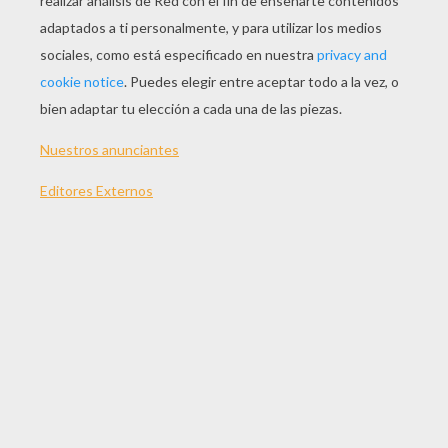
pétalo de la rosa tenía un dormitorio. Era tan
bien educado y tan guapo como pueda serlo un
niño, y tenía alas que le llegaban desde los
hombros hasta los pies. ¡Oh, y qué aroma
exhalaban sus habitaciones, y qué claras y
hermosas eran las paredes! No eran otra cosa
sino los pétalos de la flor, de color rosa pálido.
Se pasaba el día gozando de la luz del sol,
volando de flor en flor, bailando sobre las alas
de la inquieta mariposa y midiendo los pasos
que necesitaba dar para recorrer todos los
caminos y senderos que hay en una sola hoja de
tilo. Son lo que nosotros llamamos las
nervaduras; para él eran caminos y sendas, ¡y
no poco largos! Antes de haberlos recorrido
todos, se había puesto el sol; claro que había
empezado algo tarde.