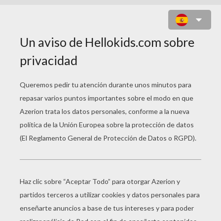
EL ELFO DEL ROSAL
PÁGINA 1 / 5
C
uento de hadas por Hans Christian
Andersen
En el centro de un jardín crecía un rosal cuajado
de rosas y en una de ellas, la más hermosa de
todas, habitaba un elfo tan pequeñín que ningún
ojo humano podía distinguirlo. Detrás de cada