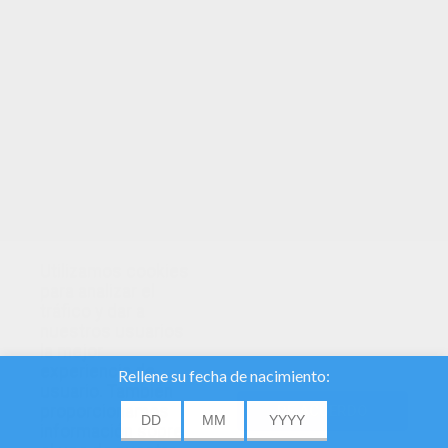
TUS PUNTOS
Utilizamos cookies
para analizar el
tráfico y dar a
nuestros usuarios
la mejor
experiencia de
usuario. También
proporcionamos
DE ACUERDO
información sobre