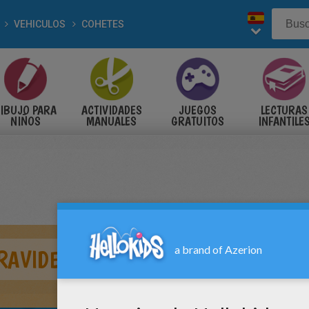
VEHICULOS
COHETES
IBUJO PARA
ACTIVIDADES
JUEGOS
LECTURAS
NIÑOS
MANUALES
GRATUITOS
INFANTILE
RAVIDEZ