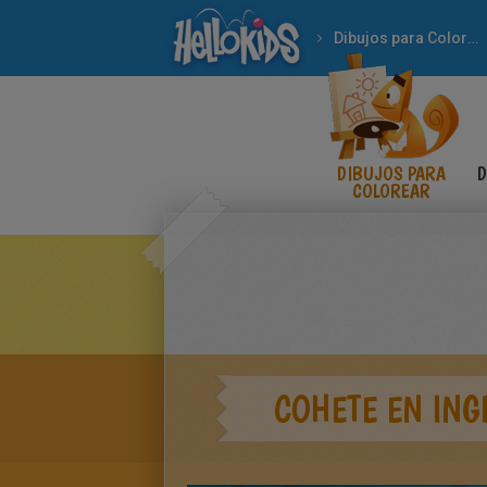
Dibujos para Colorear
DIBUJOS PARA
D
COLOREAR
COHETE EN ING