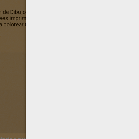
n de Dibujos para colorear COHETES con el mismo tema 
ees imprimir más dibujos. ¿Te gusta el dibujo COHETE 
ra colorear COHETES.