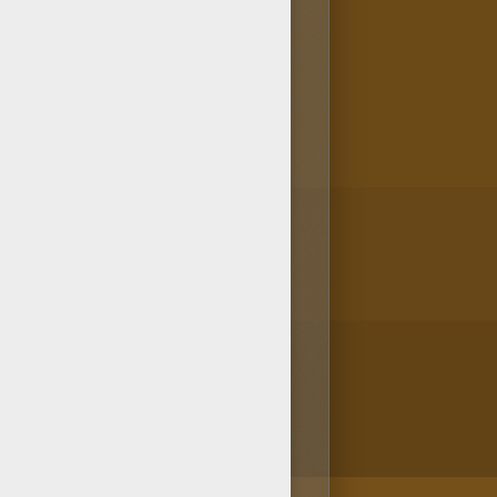
que este diseño de COHETE EN
EN INGRAVIDEZ? Te proponemos