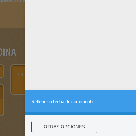
 únete a nuestro canal de vídeos para niños en Youtube:
http:/
GINA