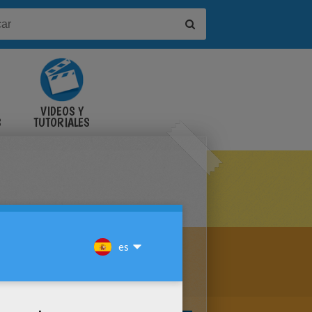
VIDEOS Y
S
TUTORIALES
GICA