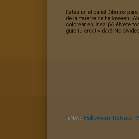
Estás en el canal Dibujos pa
de la muerte de halloween. ¡Aho
colorear en línea! ¡Vuélvete t
guíe tu creatividad! ¡No olvide
TEMAS:
Halloween
Retrato
M