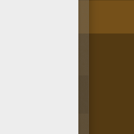
/bit.ly/20IQovi
1
vota(s) - Puntuación media
4
/
5