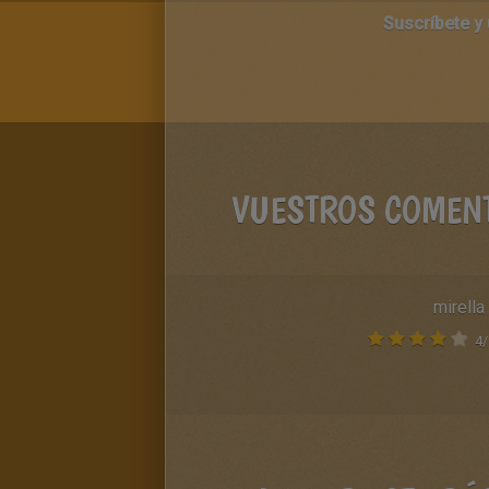
Suscríbete y
VUESTROS COMEN
mirella
4
/