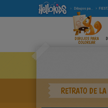
Dibujos para Colorear
FIES
DIBUJOS PARA
D
COLOREAR
RETRATO DE L