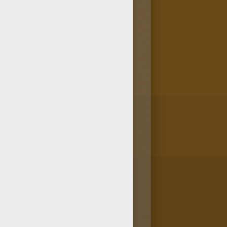
moso coloreable de retrato
utilizar la fábrica para
a muerte de halloween según te