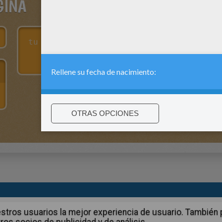
GINA
:
support@hellokids.com
|
Conditions
|
Cookies
|
La configuració
 nuestros usuarios la mejor experiencia de usuario. Tambié