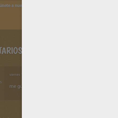
 únete a nuestro canal de vídeos para niños en Youtube:
http:/
TARIOS
viernes 17 de octubre de 2014 a la 01h26 de la manana
5
me gusta heeeeeee