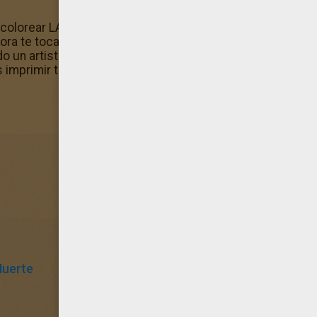
ra colorear LA MUERTE HALLOWEEN y has escogido este her
ra te toca! ¡Puedes imprimir tu dibujo en blanco y negro o 
odo un artista y pinta este hermoso diseño de retrato de l
s imprimir tu dibujo!
uerte