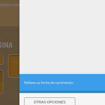
 únete a nuestro canal de vídeos para niños en Youtube:
http:/
GINA