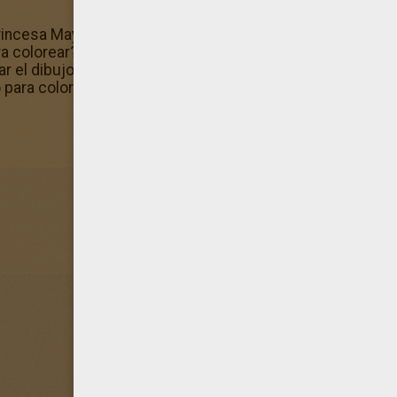
rincesa Maya en blanco y negro para pintarlo con lápices.
ra colorear? Para eso, sólo tienes que hacer clic en el bot
r el dibujo de Princesa Maya, es muy fácil. Utiliza la fábri
 para colorear personalizados.