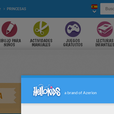
r
PRINCESAS
IBUJO PARA
ACTIVIDADES
JUEGOS
LECTURAS
NIÑOS
MANUALES
GRATUITOS
INFANTILE
A