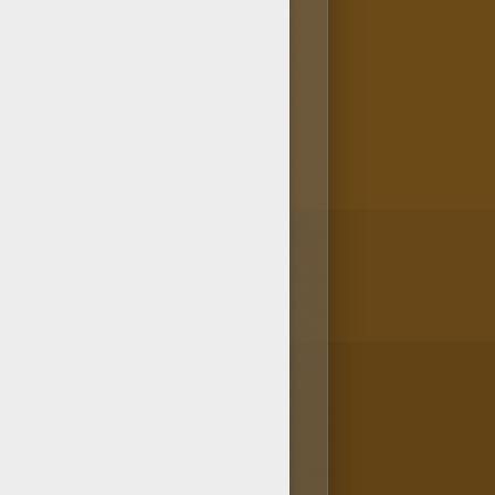
 ¿Sabes que puedes pintar tu
ón colorear en línea que
ca para colorear en línea y