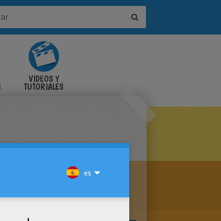
VIDEOS Y
S
TUTORIALES