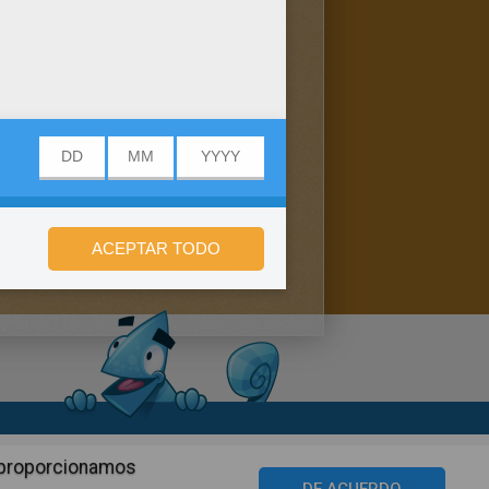
n de privacidad
n proporcionamos
©2016 Azerion. All rights reserved.