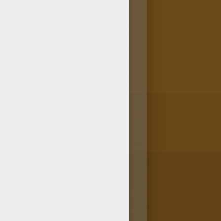
ndición de que lo
salto entre 2 jugadores en
lokids te ofrece una amplia