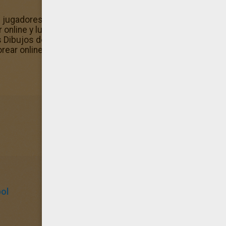
2 jugadores es el regalo ideal para tu mamá o tu papá a co
online y luego imprimir este dibujo. Pinta este dibujo un 
os Dibujos de BALONCESTO para colorear y mucho más. Hel
rear online gratis!
ol