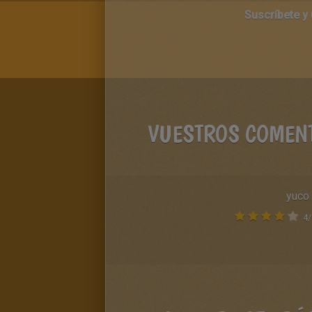
Suscríbete y
VUESTROS COMEN
yuco
4
/