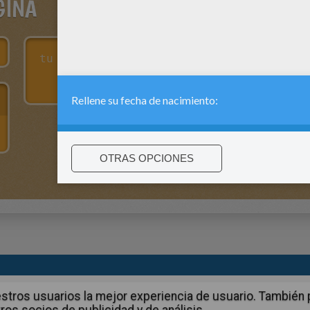
GINA
:
support@hellokids.com
|
Conditions
|
Cookies
|
La configuració
 nuestros usuarios la mejor experiencia de usuario. Tambié