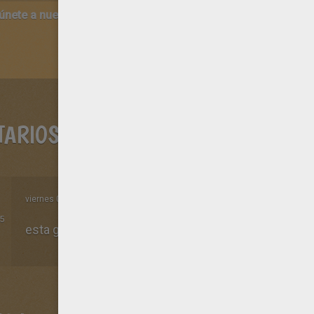
 únete a nuestro canal de vídeos para niños en Youtube:
http:/
TARIOS
viernes 02 de enero de 2015 a las 12h23 de la noche
5
esta gueno