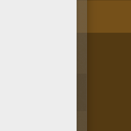
/bit.ly/20IQovi
1
vota(s) - Puntuación media
4
/
5