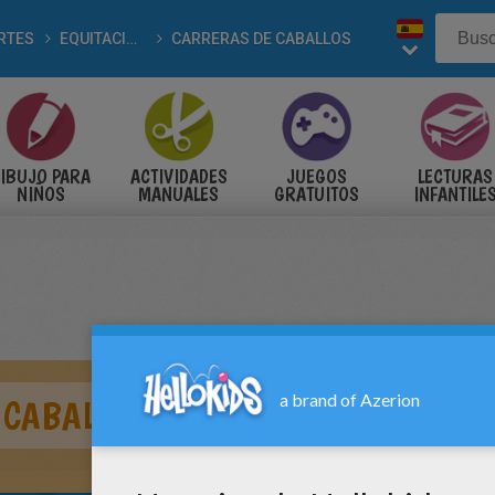
RTES
EQUITACION
CARRERAS DE CABALLOS
IBUJO PARA
ACTIVIDADES
JUEGOS
LECTURAS
NIÑOS
MANUALES
GRATUITOS
INFANTILE
 CABALLO AL GALOPE