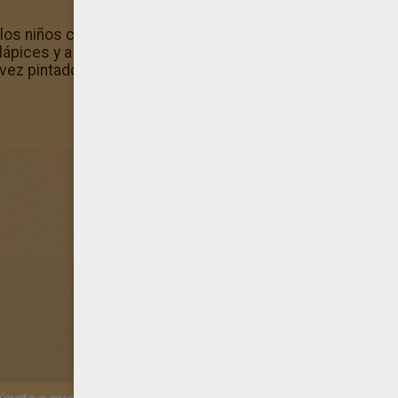
ra los niños creativos a quienes les gusta los Dibujos d
ápices y a pintar! Amarillo, rojo, azul, verde..., este dibujo
vez pintado.