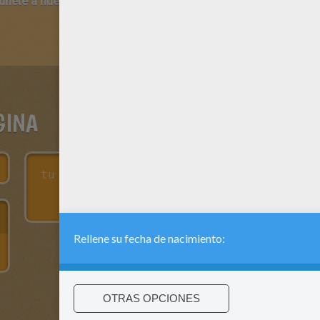
 únete a nuestro canal de vídeos para niños en Youtube:
http:/
GINA