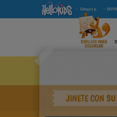
Dibujos para Colorear
DEPO
DIBUJOS PARA
D
COLOREAR
JINETE CON SU