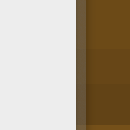
e CARRERAS DE CABALLOS para
 de jinete con su caballo al