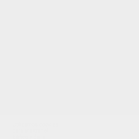
TUS PUNTOS
Utilizamos cookies
para analizar el
tráfico y dar a