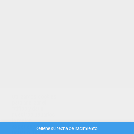
TUS PUNTOS
Utilizamos cookies
para analizar el
tráfico y dar a
nuestros usuarios
la mejor
experiencia de
usuario. También