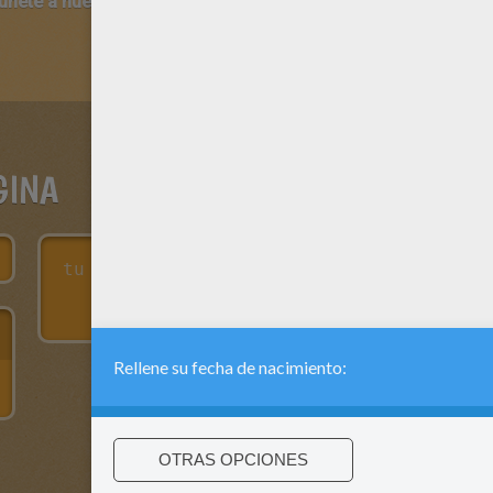
 únete a nuestro canal de vídeos para niños en Youtube:
http:/
GINA