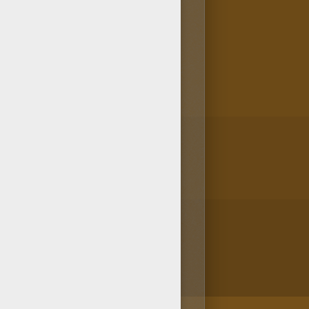
brica para colorear online de
ce ¡GRACIAS! ¡Hellokids es el
unta a tus lápices y a pintar!