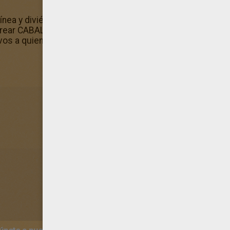
línea y diviértete protegiendo el medioambiente! Con la fá
rear CABALLOS sin utilizar hojas de papel. El planeta te di
ivos a quienes les gusta los Colorear CABALLOS! ¡Sácales p