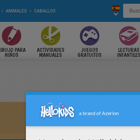
ANIMALES
CABALLOS
IBUJO PARA
ACTIVIDADES
JUEGOS
LECTURAS
NIÑOS
MANUALES
GRATUITOS
INFANTILE