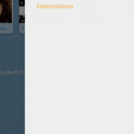
Video Miley Cyrus: 7 Things
Video Jonas Brothers: SOS
Video Jonas Brothers Cantan En Español
Butterfly Fly away de tu artista Miley Cyrus. El video vien