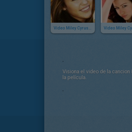
Video Miley Cyrus: The Climb
.
Visiona el video de la cancion 
la película.
.