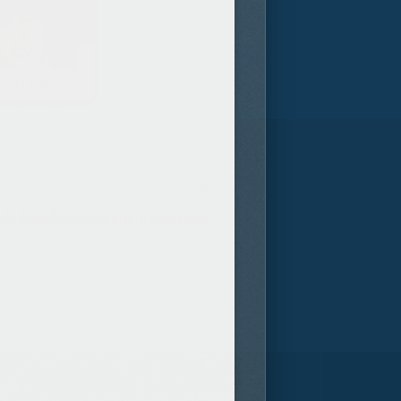
La Pelicula De Justin BIEBER : Never Say Never
e de la pelicula Hannah Montana,