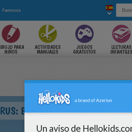
Famosos
IBUJO PARA
ACTIVIDADES
JUEGOS
LECTURAS
NIÑOS
MANUALES
GRATUITOS
INFANTILE
YRUS: BUTTERFLY FLY AWAY