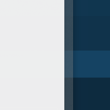
/bit.ly/20IQovi