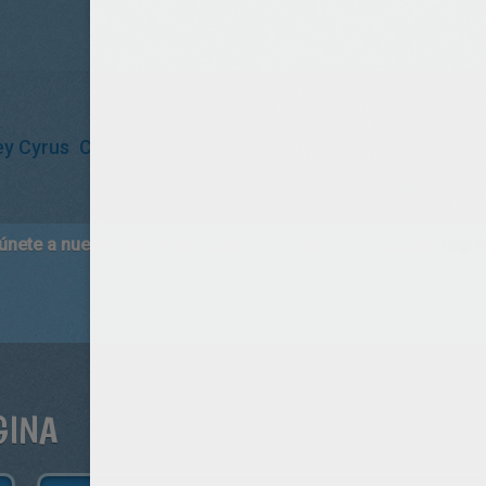
ey Cyrus
Canción
 únete a nuestro canal de vídeos para niños en Youtube:
http:/
GINA