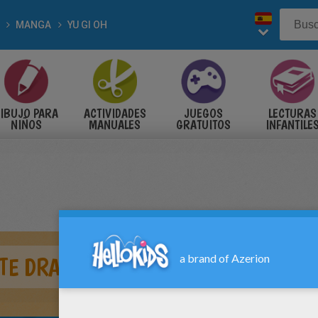
MANGA
YU GI OH
IBUJO PARA
ACTIVIDADES
JUEGOS
LECTURAS
NIÑOS
MANUALES
GRATUITOS
INFANTILE
ITE DRAGON