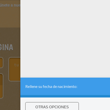
 únete a nuestro canal de vídeos para niños en Youtube:
http:/
GINA