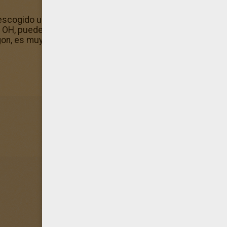
scogido un dibujo de Blue Eyes white dragon muy hermoso
 OH, puedes colorearlos todos o guardarlos para pintarlos 
n, es muy fácil. Utiliza la fábrica para colorear en línea 