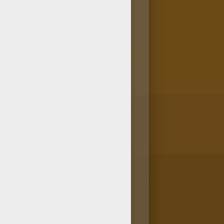
. ¡Sabes que si te gusta los
más tarde! Para pintar el
y obtendrás un magnífico dibujo