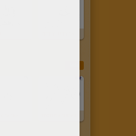
O
ZEFF Y LUFFY Combatiendo
Más
K De Dbz
TORTUGA DUENDE