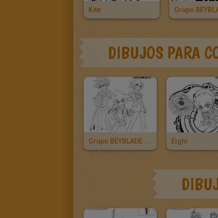
Kite
Grupo BEYBL
DIBUJOS PARA C
Grupo BEYBLADE 3 Personajes
Eight
DIBU