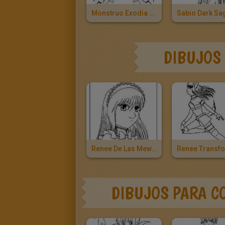
Monstruo Exodia The Forbidden One
Sabio Dark Sa
DIBUJOS
Renee De Las Mew Mew
DIBUJOS PARA C