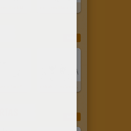
Red Eyes Black Metal Dragon 2
Red Eyes Black Metal Dragon
Más
Enemigos Tarb Y Sardon
Retrato Zoey Mew Mew
RTAS
Más