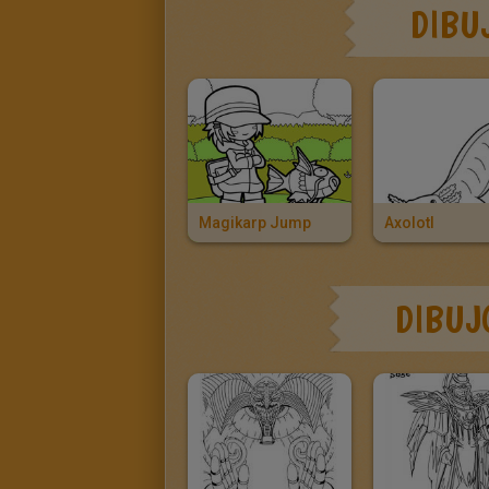
DIBU
Magikarp Jump
Axolotl
DIBUJ