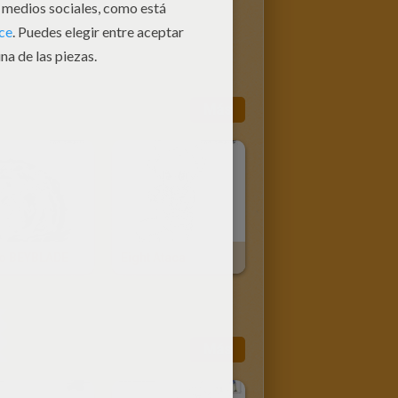
Más
o BEYBLADE
Eight Ataca
Más