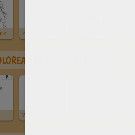
NAMI, CHOPPER Y SANJI
ZORO Y SANJI Combatiendo
ZORO Y MIHAWK
ZOR
OLOREAR DRAGON BALL Z
VEGETA Temible
TRUNK
TRUN