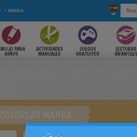
r
MANGA
IBUJO PARA
ACTIVIDADES
JUEGOS
LECTURAS
NIÑOS
MANUALES
GRATUITOS
INFANTILE
 COLOREAR MANGA