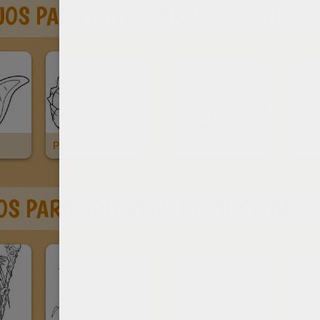
JOS PARA COLOREAR POKEMON
Pikachu Con Ash
Misty
Vapo
OS PARA COLOREAR DE YU GI OH