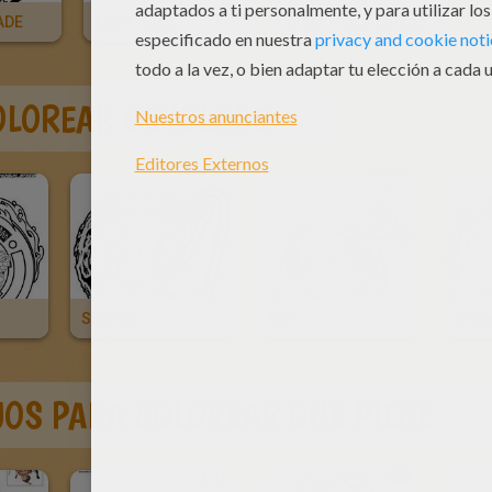
ADE
Eight Ataca
Eight Y Su Monopatín
OLOREAR BEYBLADE
Shinobu
Kite
Grup
JOS PARA COLOREAR ONE PIECE