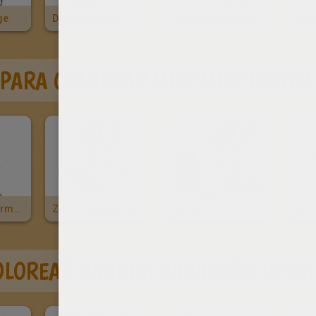
ge
Dark Magician
Black Skull Dragon
 PARA COLOREAR MEW MEW POWER
Renee Transformada En Mew Mew
Zoey Transformada En Mew Mew
Wesley
OLOREAR SAKURA CAZADORA DE CA