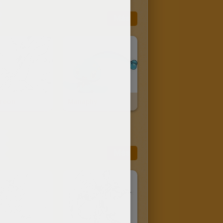
Más
reon
Manaphy
Más