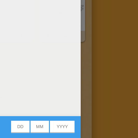
Sakura Vestido De Princesa
Sakura Conejo