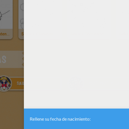
Sakura Descontenta
Sakura Y Amigas A La Escuela
Sakura Corriendo
AS
SAILOR MOON
PICHI PICHI PITCH MERMAID MELODY