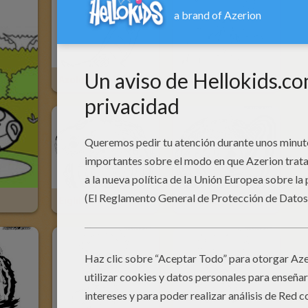
Axolotl
Grupo BEYBLADE 3 Personajes
Eight
Shinobu