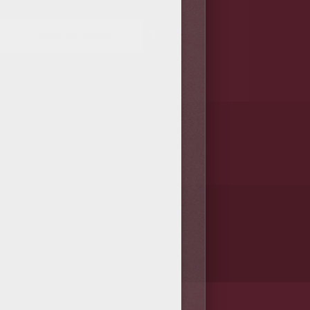
Mujer hermosa
/bit.ly/20IQovi