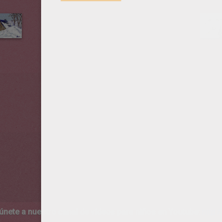
 únete a nuestro canal de vídeos para niños en Youtube:
http:/