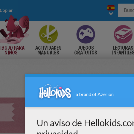
Copiar
IBUJO PARA
ACTIVIDADES
JUEGOS
LECTURAS
NIÑOS
MANUALES
GRATUITOS
INFANTILE