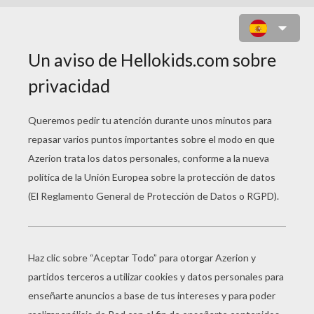
3 FOTOS DIA DEL PADRE
CORAZON AZUL
Material necesario:
Tijeras - 1 regla - 1 lápiz pegamento - una hoja de
papel blanco para imprimir - hoja de cartulina - 3
fotos