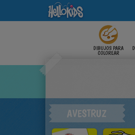
DIBUJOS PARA
D
COLOREAR
AVESTRUZ