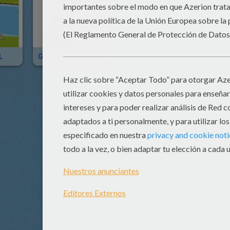
L
GARZA