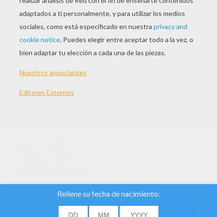
Avatar Guiño Cooking Mama
Avatar Cooking Mama Sheer
Utilizamos cookies
para analizar el
tráfico y dar a
nuestros usuarios
la mejor
experiencia de
usuario. También
proporcionamos
DE ACUERDO