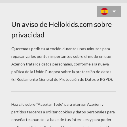
DIBUJOS Y AVATARES:
COOKING MAMA 3
Avatar Cooking Mama Cocinando
Avatar Crepas Cooking Mama