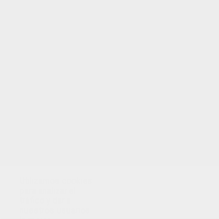
ERÁSE UNA VEZ....
.
Despereaux
, un diminuto ratón con
enormes orejas, es demasiado grande para
el pequeño mundo que le rodea. Rehúsa
aceptar una vida gobernada por la debilidad
y el temor, y se hace amigo de una princesa
llamada
Pea
. ¡Descubre los dibujos de
personajes y las imágenes de la película!
Utilizamos cookies
para analizar el
tráfico y dar a
nuestros usuarios