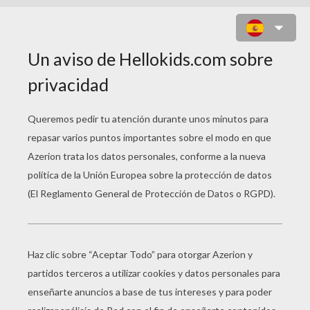
DIBUJOS EL VALIENTE
DESPEREAUX
Dibujo De Boticelli La Rata
Imágenes Del Valiente Despereaux