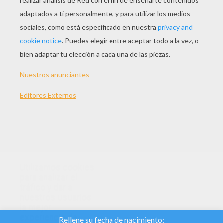
Sombrero De Melman La Jirafa
Sombrero De Gloria La Hipopótamo
Anima tu fiesta y disfraza a tus amigos con
los sombreros chistosos de los animales
de la película [Madagascar 2]. Pon la música
a tope... y bailáis como locos.
Utilizamos cookies
para analizar el
tráfico y dar a
nuestros usuarios
la mejor
experiencia de