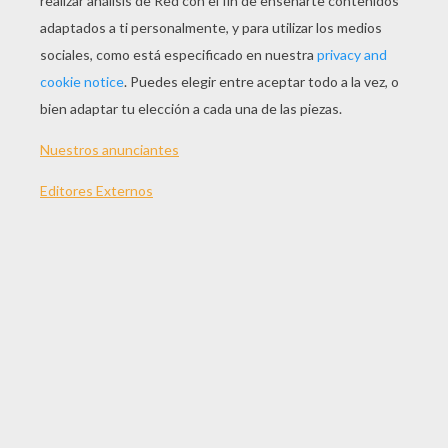
Basulí Y Tarzán
Tarzán Y Jane Porter
Tarzán Y La Boa
El Profe Arquimides Porter
OTROS CONTENIDOS