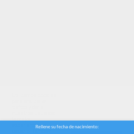
aspectos de la vida de Tarzán:
Tarzán
Tarzán y Jane
en el 2002
Tarzán 2
en el 2005
Para colorear los
dibujos de Tarzán
, selecciona
la imagen que prefieres entre la colección de
páginas para pintar que te proponemos abajo y
pínchala. Luego, haz clic en el botón de imprimir,
prepara tus lapices de colores, tus rotuladores o
tu paleta de pintura, escoge los colores de la
selva y ¡A
pintar los dibujos de la trilogía
Tarzán de Disney
!
Utilizamos cookies
para analizar el
tráfico y dar a
nuestros usuarios
la mejor
experiencia de
usuario. También