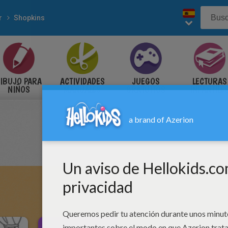
r
Shopkins
IBUJO PARA
ACTIVIDADES
JUEGOS
LECTURAS
NIÑOS
MANUALES
GRATUITOS
INFANTILE