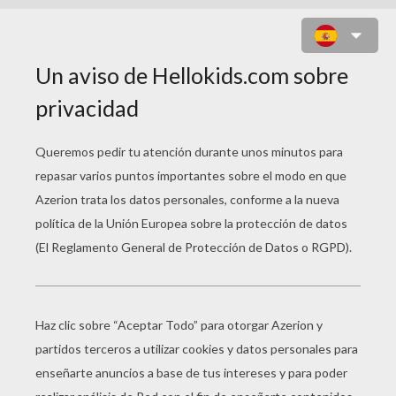
DIBUJOS PARA
COLOREAR
MONSTRUOS
Un Ratón Mágico Preparando Pociones De Halloween
Momia Maldita