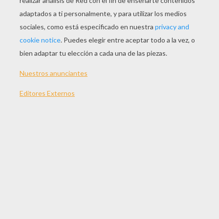
Momia Con Un Brazo
Momia Feliz
Momia Muerta Viva
Cabeza De Zombí
OTROS CONTENIDOS