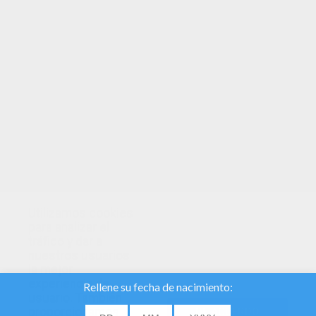
de estás figuras monstruosas por todas las
calles. Te ofrecemos un abanico de
monstruos espantosos para
colorear
: vampiros, hombres lobos, zombis,
Frankenstein, momias y dibujos para
colorear demonio. Escoge tu [monstruo]
espeluznante para colorear en línea desde
tu tablet o tu smatphone. Con los
dibujos para colorear monstruos da rienda
suelta a tu imaginación terrorífica y
disfruta de un momento creativo
escalofriante.
Utilizamos cookies
para analizar el
tráfico y dar a
nuestros usuarios
la mejor
experiencia de
usuario. También
proporcionamos
DE ACUERDO