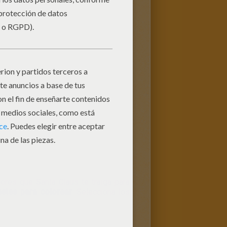
eres que Santa Claus te traiga para
uetes para colorear
. Selecciona los