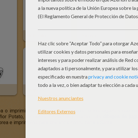
Mr Potato
Pocoyo
Peppa Pig
a o imprimir una colección de dibujos de los juguetes que qui
eñor Potato, patinetes, bicicletas y mucho más
dibujos de jug
orea e imprímelos para envíarlos con tu carta a Santa.