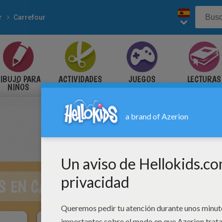
r
Carrefour
IBUJO PARA
ACTIVIDADES
JUEGOS
LECTURAS
NIÑOS
MANUALES
GRATUITOS
INFANTILE
S EN CARREFOUR