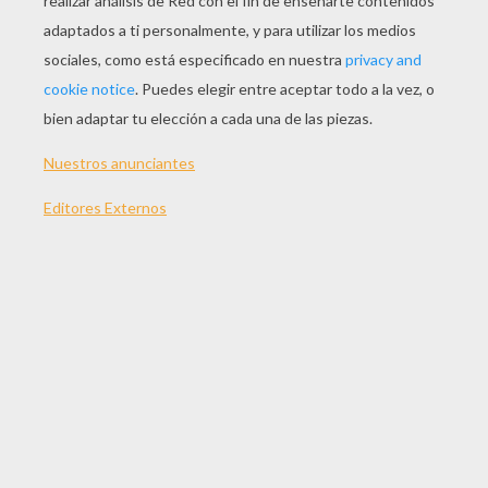
Puzzle SARCOFAGO EGIPCIO Gratis
Puzzle OJO DE HORUS Par Jugar
Juega con los puzzles online del Antiguo
Egipto. Juega al arqueologo y húndete en el
pasado jugando con los juegos online de
Egipto para niños
que te ofrecemos en
Yodibujo y aprende más sobre las leyendas
de los faraones egipcios. Descubre los
puzzles de tutankamon o Cleopatra o otras
deidades egipcias y aprende jugando con
los
puzzles del antiguo Egipto
para niños!
¡Disfrútalo!
Puedes también visitar los
Dibujos del Arte
del Antiguo Egipto para colorear
.