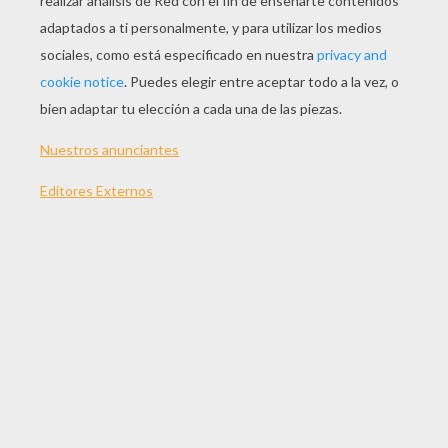
Estatua De RAMSES 2
Faraón TUTANKAMÓN De Egipto
FARAÓN EGIPCIO
AMENOFIS El Faraón Egipcio Del Culto Del Sol