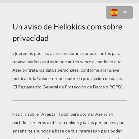
DIBUJOS DE LOS
FARAONES DEL
ANTIGUO EGIPTO PARA
PINTAR
Faraón SNEFERU
Faraón RAMSES II Egipto Antiguo