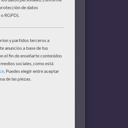
ento muy divertidas y descubrir
ferencias
de monumentos del
ra que puedas encontrar el
juego
e juegos con temáticas muy
para niños muy divertida. Visita