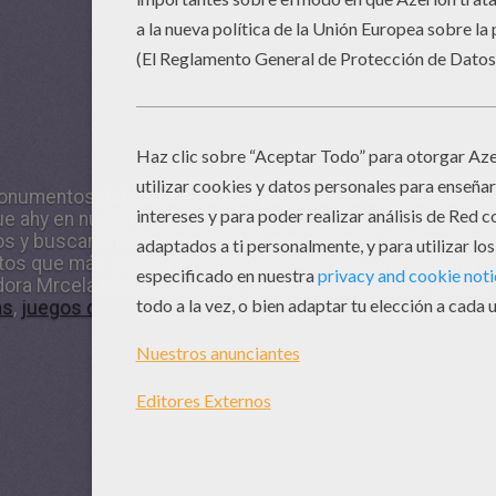
onumentos del mundo
podrás pasar horas de entretenimi
ue ahy en nuestro mundo. Además de
juegos de buscar di
os y buscar diferencias con tus amigso apra el verano. Pa
tos
que más te conviene proponemos una amplia gama d
adora Mrcela Mladen. Disfruta de esta categoria de juegos 
as
,
juegos de unir puntos