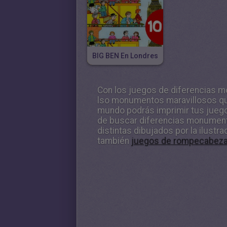
BIG BEN En Londres
Con los
juegos de diferencias
m
lso monumentos maravillosos q
mundo
podrás imprimir tus jueg
de buscar diferencias monumen
distintas dibujados por la ilustr
también
juegos de rompecabez