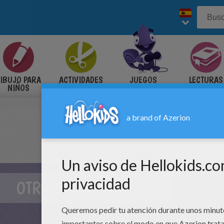
ias MONUMENTOS DEL MUNDO
IBUJO PARA
ACTIVIDADES
JUEGOS
LECTURAS
NIÑOS
MANUALES
GRATUITOS
INFANTILE
OTROS CONTENIDOS