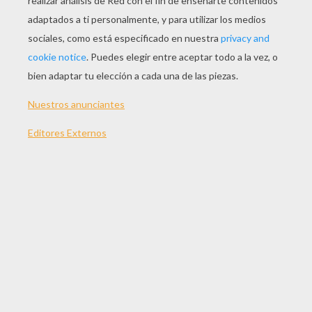
Calderón Del Duende
Duende Irlandés
En este canal de
juegos de unir puntos de
San patricio
, encontrarás varios
juegos de
puntos para el dia de San Patricio
divertidos
y muy chulos. Podrás imprimir muchos
juegos de unir puntos
sobre el tema de San
patricio, unos muy dificiles otros más
sencillos que utilizarás para ofrecer a tus
amigos. Seleccionarás entre los juegos de
unir puntos con corazon, unir puntos con
angeles, unir puntos de palabras de amor y
mucho más.
Descubre también:
Juegos de buscar