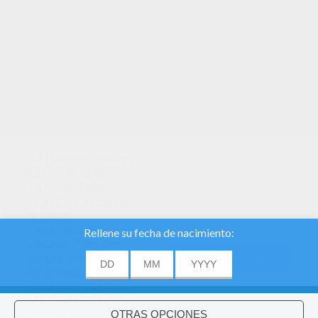
TUS PUNTOS
Utilizamos cookies
para analizar el
tráfico y dar a
nuestros usuarios
la mejor
experiencia de
usuario. También
proporcionamos
DE ACUERDO
información sobre
el uso de nuestro
About
|
Advertising
| Contact:
support@hellokids.com
|
sitio para nuestros
socios de
Conditions
|
Cookies
|
La configuración de privacidad