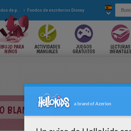
Fondos de pantalla
Fondos de escritorios Disney
IBUJO PARA
ACTIVIDADES
JUEGOS
LECTURAS
NIÑOS
MANUALES
GRATUITOS
INFANTILE
O BLANCO