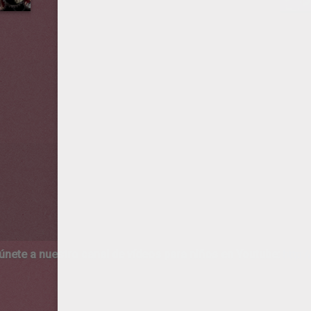
 únete a nuestro canal de vídeos para niños en Youtube:
http:/