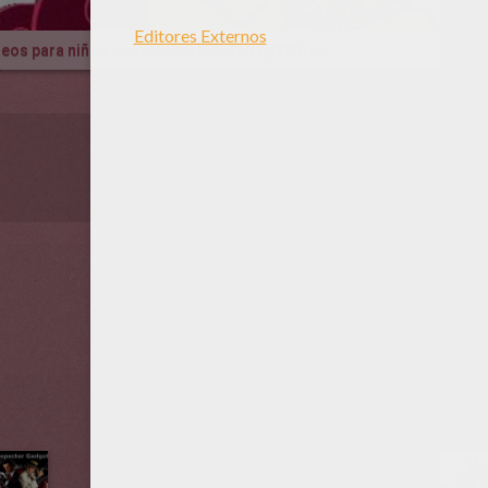
ídeos para niños en Youtube:
http://bit.ly/20IQovi