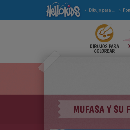
Dibujo para Niños
DIBUJOS PARA
D
COLOREAR
MUFASA Y SU F