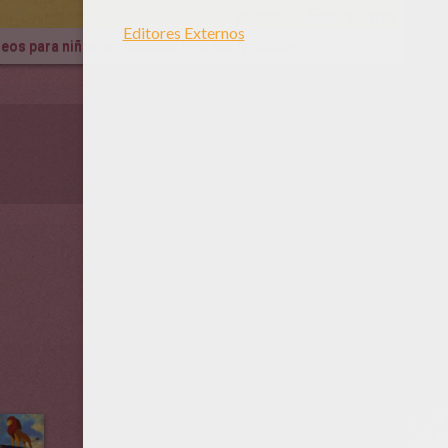
ídeos para niños en Youtube:
http://bit.ly/20IQovi