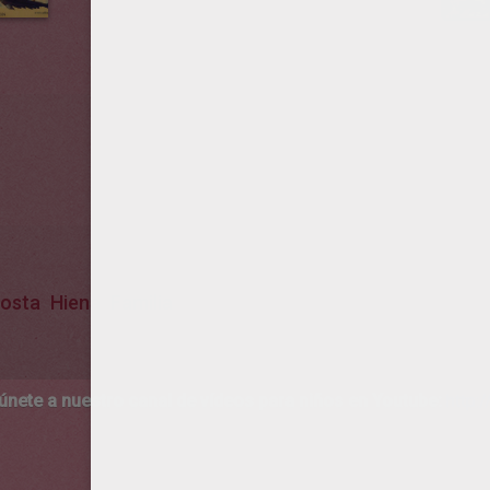
osta
Hiena
Familia
 únete a nuestro canal de vídeos para niños en Youtube:
http:/