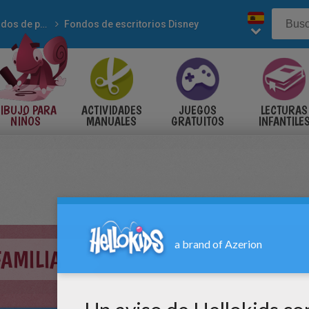
Fondos de pantalla
Fondos de escritorios Disney
IBUJO PARA
ACTIVIDADES
JUEGOS
LECTURAS
NIÑOS
MANUALES
GRATUITOS
INFANTILE
AMILIA