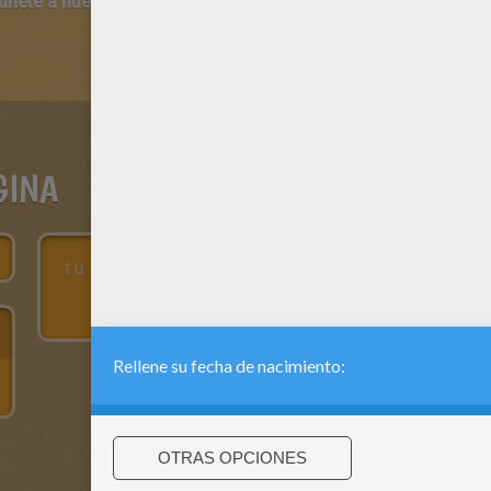
 únete a nuestro canal de vídeos para niños en Youtube:
http:/
GINA