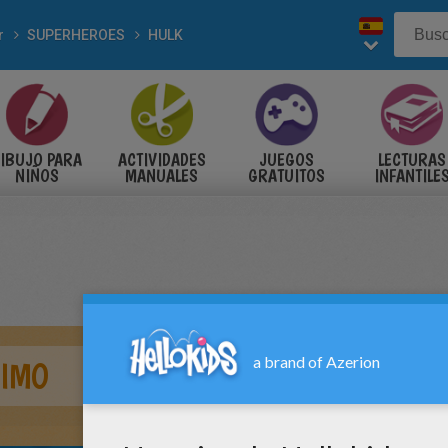
r
SUPERHEROES
HULK
IBUJO PARA
ACTIVIDADES
JUEGOS
LECTURAS
NIÑOS
MANUALES
GRATUITOS
INFANTILE
SIMO