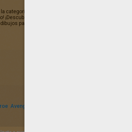
 la categoría Dibujos de Hulk para colorear. Puedes color
útalo! ¡Descubre los nuevos Dibujos de Hulk para colorear! 
dibujos para pintar!
roe
Avengers