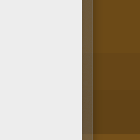
ear este coloreable gratis con
Hellokids dedica este dibujo de