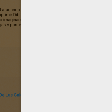
 atacando con la fábrica para colorear, y guárdalo a tu ord
imprimir Dibujos para colorear STAR WARS Juega con este
 tu imaginación rompiendo los códigos de colores establec
gas y ponte a colorear muchos dibujos para pintar
De Las Galaxias