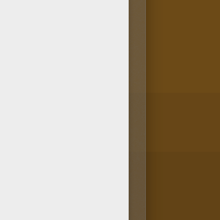
enador. ¡Ahorra papel para
 diseño de Darth Maul
idos. ¡Cambia el verde por el