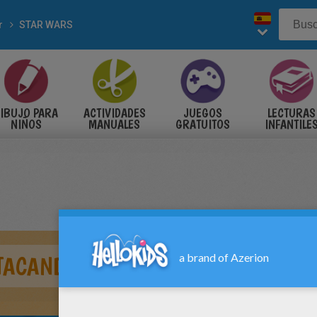
r
STAR WARS
IBUJO PARA
ACTIVIDADES
JUEGOS
LECTURAS
NIÑOS
MANUALES
GRATUITOS
INFANTILE
TACANDO