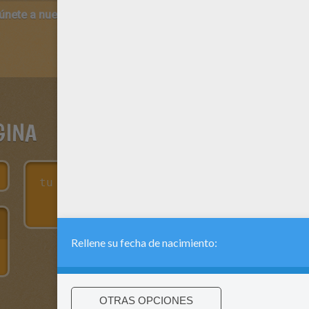
 únete a nuestro canal de vídeos para niños en Youtube:
http:/
GINA