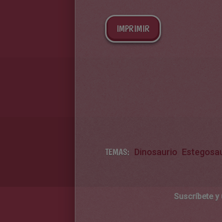
IMPRIMIR
TEMAS:
Dinosaurio
Estegosau
Suscríbete y