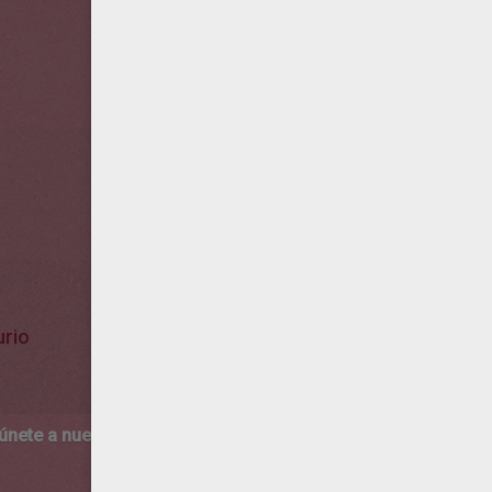
rio
 únete a nuestro canal de vídeos para niños en Youtube:
http:/