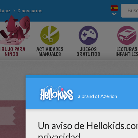
Lápiz
Dinosaurios
IBUJO PARA
ACTIVIDADES
JUEGOS
LECTURAS
NIÑOS
MANUALES
GRATUITOS
INFANTILE