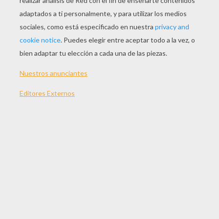
TEMAS:
Cabeza
Gato
Suscríbete y únete a nuestro canal de vídeos para niños en
Youtube:
http://bit.ly/20IQovi
VUESTROS COMENTARIOS
1
vota(s) - Puntuación media
4
/
5