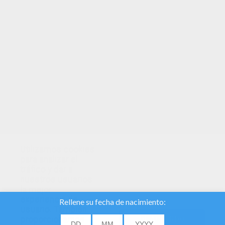
TUS PUNTOS
Utilizamos cookies
para analizar el
tráfico y dar a
nuestros usuarios
la mejor
experiencia de
usuario. También
proporcionamos
DE ACUERDO