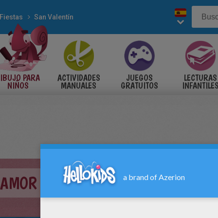
Fiestas
San Valentín
IBUJO PARA
ACTIVIDADES
JUEGOS
LECTURAS
NIÑOS
MANUALES
GRATUITOS
INFANTILE
 AMOR