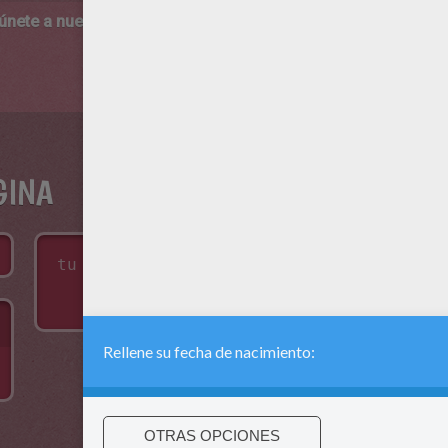
 únete a nuestro canal de vídeos para niños en Youtube:
http:/
GINA