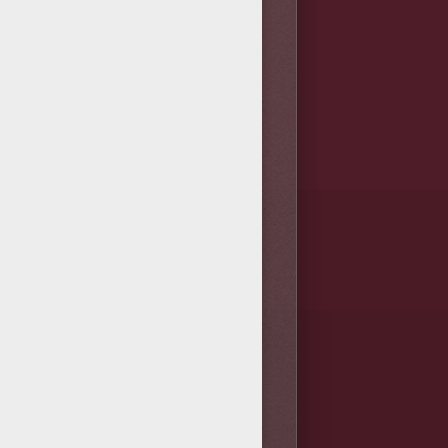
argados de Hellokids. Los
ibujos para imprimir. Colorea
horra papel para proteger el