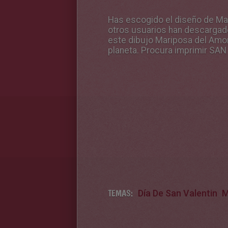
Has escogido el diseño de Ma
otros usuarios han descargad
este dibujo Mariposa del Amor 
planeta. Procura imprimir SAN
TEMAS:
Día De San Valentin
M