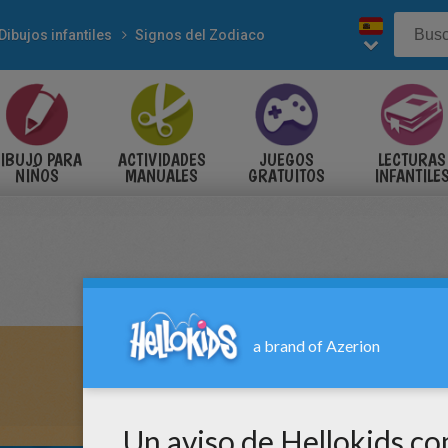
Dibujos infantiles
Signos del Zodiaco
IBUJO PARA
ACTIVIDADES
JUEGOS
LECTURAS
NIÑOS
MANUALES
GRATUITOS
INFANTILE