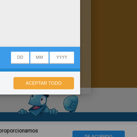
n de privacidad
n proporcionamos
©2016 Azerion. All rights reserved.
DE ACUERDO