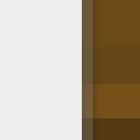
los colores. En la rúbrica
/bit.ly/20IQovi