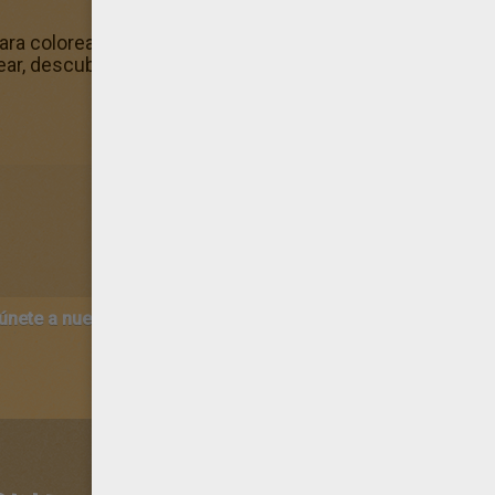
para colorear! ¡A esta hermosa lamina de Escorpio le faltan 
ar, descubre, entre otras laminas, el dibujo Escorpio.
 únete a nuestro canal de vídeos para niños en Youtube:
http:/