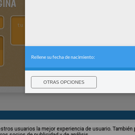
GINA
:
support@hellokids.com
|
Conditions
|
Cookies
|
La configuració
 nuestros usuarios la mejor experiencia de usuario. Tambié
ros socios de publicidad y de análisis.