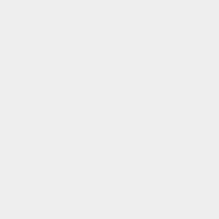
EVALUAR ESTA PÁGINA
TUS PUNTOS
Utilizamos cookies