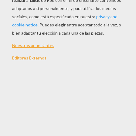
- pintura para la cara gris,
rosa, negra y blanca
- un lapiz para maquillaje
negro
- un pincel fino y un pincel
grueso
1) Con el pincel fino, dibuja en tu cara el
conejo de color gris.
2) Con el pincel grueso, pinta de rosa
todo el resto de tu cara, como ilustrado
en la foto.
3) Con el pincel grueso, pinta de blanco
los ojos y los dientes. Pinta de gris la
punta de tu nariz.