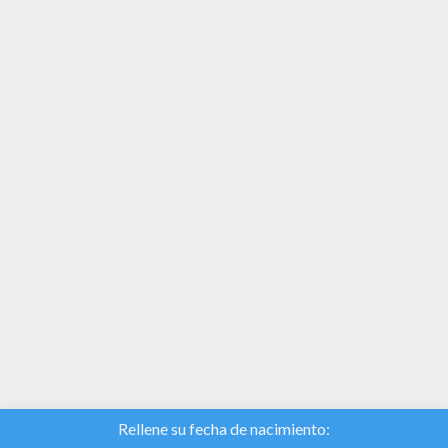
TUS PUNTOS
Utilizamos cookies
para analizar el
tráfico y dar a
nuestros usuarios
la mejor
experiencia de
usuario. También