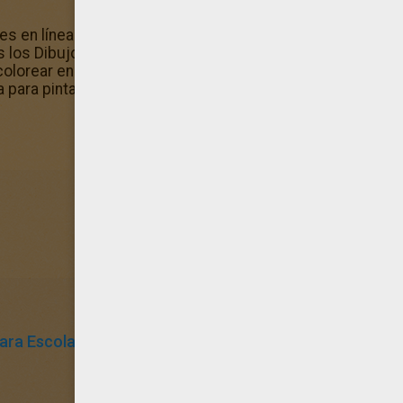
ies en línea y diviértete protegiendo el medioambiente! Con
s los Dibujos de DENTISTA para pintar sin utilizar hojas de 
colorear en la categoría Dibujos de DENTISTA para pintar.
 para pintar. ¡Disfrútalo!
ara Escolares
Dentista