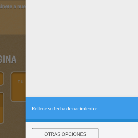
 únete a nuestro canal de vídeos para niños en Youtube:
http:/
GINA