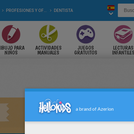
PROFESIONES Y OFICIOS
DENTISTA
IBUJO PARA
ACTIVIDADES
JUEGOS
LECTURAS
NIÑOS
MANUALES
GRATUITOS
INFANTILE