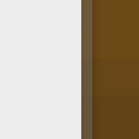
 la fábrica para colorear
papel. El planeta te dice
 Puedes colorear este