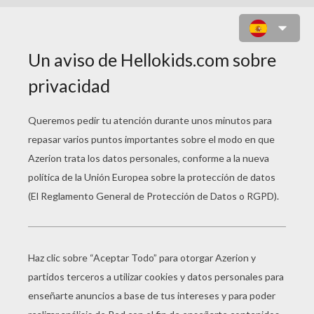
EL URUTAU
H
abía una vez una joven tan amiga de
divertirse, que todo lo olvidaba por una hora de
entretenimiento. Un día, mientras bailaba en
una gran fiesta de la comarca, le avisaron que su
madre estaba muy enferma y mandaba por ella.
La muchacha se sobresaltó con la noticia, pero,
como estaba acostumbrada a no privarse de
ninguna diversión, el gusto pudo mas que su