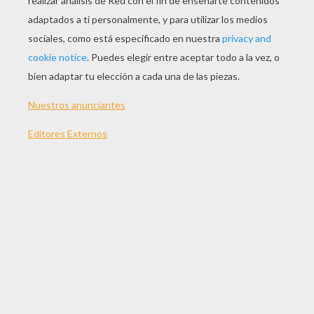
deber de hija, y se quedó hasta el fin. Cuando
volvió a su casa, la madre había muerto. La
muchacha la lloró a todas horas sin consuelo, y
la Providencia castigó su culpa convirtiéndola
en una ave de aspecto raro y siniestro: es el
urutaú -Nictibus griseus- que huye de toda
presencia y vaga solitario. En la obscuridad de la
noche, y en el silencio de la selva, llora y llorará
siempre con su grito extraño y lastimero.