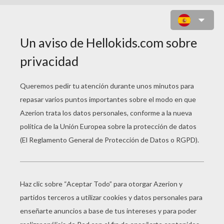
HILO DE ORO
Hilo de oro, hilo í plata,
vino el ángel San Gabriel;
y me dijo una mujer:
-¡Qué lindas hijas tenéis!
Si las tengo o no las tengo,
yo las sabré mantener;
con el pan que Dios me da,
ya me voy muy enojado
para el palacio del rey,
a avisárselo a la reina,
y al hijo del rey también.
Vuelve, vuelve, pastorcillo,