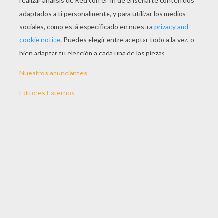
no seas tan descortés;
de las tres hijas que tengo,
la mejor te la daré.
Esta llevo y ésta traigo,
por esposa y por mujer,
que su madre es una rosa
y su padre es un clavel.
TEMAS:
Mama
Rosa
Canción
Palacio
Suscríbete y únete a nuestro canal de vídeos para niños en
Youtube:
http://bit.ly/20IQovi
EVALUAR ESTA PÁGINA