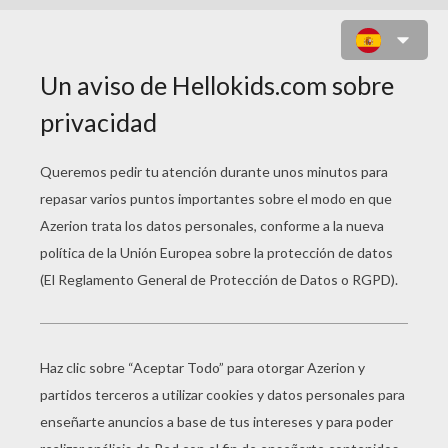
En un circo estaban necesitando artistas
para completar su acto. Entonces, llega
un hombre a pedir trabajo en el circo, y
le preguntan:
- ¿Usted que sabe hacer?
El hombre contesta:
- Imito a los pájaros.
El dueño del circo le dice:
- No, no me sirve.
Entonces, el hombre se voltea alza el
vuelo y se marcha.